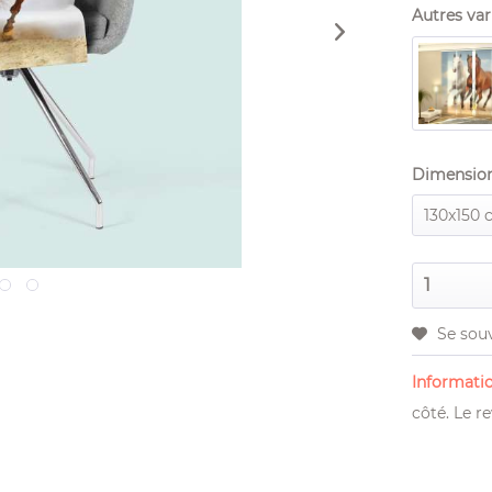
Autres vari
Dimension
Se sou
Informatio
côté. Le re