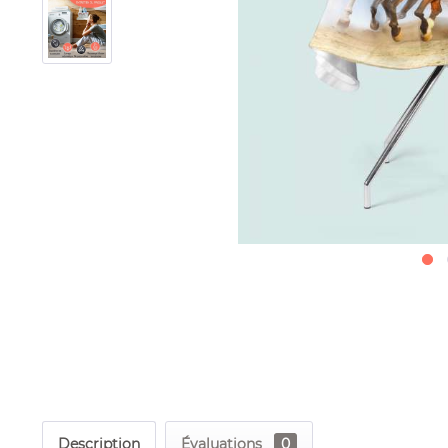
Description
Évaluations
0