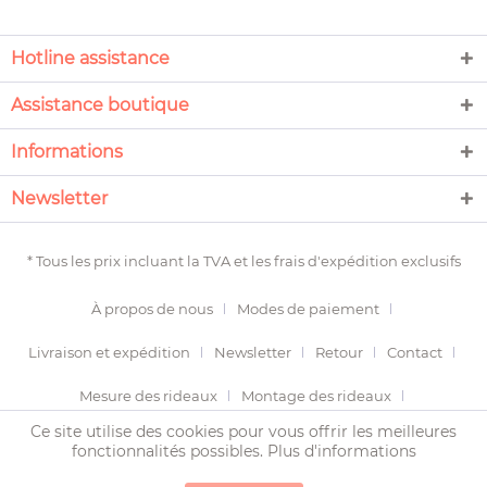
Hotline assistance
Assistance boutique
Informations
Newsletter
* Tous les prix incluant la TVA et les
frais d'expédition
exclusifs
À propos de nous
Modes de paiement
Livraison et expédition
Newsletter
Retour
Contact
Mesure des rideaux
Montage des rideaux
Ce site utilise des cookies pour vous offrir les meilleures
Termes et conditions
Droit de révocation
fonctionnalités possibles.
Plus d'informations
Protection des données
Imprimer
Plan du site