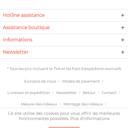
Hotline assistance
Assistance boutique
Informations
Newsletter
* Tous les prix incluant la TVA et les
frais d'expédition
exclusifs
À propos de nous
Modes de paiement
Livraison et expédition
Newsletter
Retour
Contact
Mesure des rideaux
Montage des rideaux
Ce site utilise des cookies pour vous offrir les meilleures
Termes et conditions
Droit de révocation
fonctionnalités possibles.
Plus d'informations
Protection des données
Imprimer
Plan du site