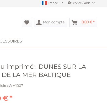
France
Service / Aide
Mon compte
0,00 € *
CESSOIRES
au imprimé : DUNES SUR LA
 DE LA MER BALTIQUE
icle :
WM1007
 € *
²