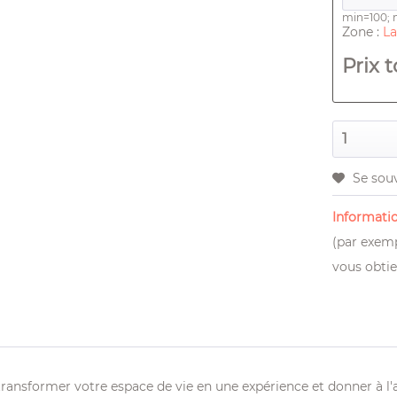
min=100;
Zone :
La
Prix ​​
Se sou
Informatio
(par exemp
vous obtie
transformer votre espace de vie en une expérience et donner à l'