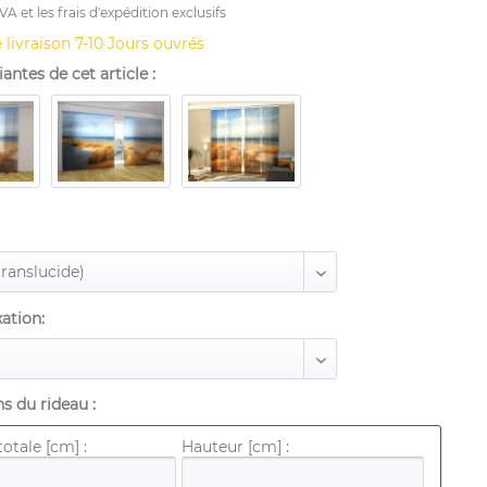
TVA et les
frais d'expédition
exclusifs
 livraison 7-10 Jours ouvrés
antes de cet article :
xation:
s du rideau :
otale [cm] :
Hauteur [cm] :