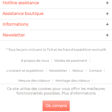
Hotline assistance
Assistance boutique
Informations
Newsletter
* Tous les prix incluant la TVA et les
frais d'expédition
exclusifs
À propos de nous
Modes de paiement
Livraison et expédition
Newsletter
Retour
Contact
Mesure des rideaux
Montage des rideaux
Ce site utilise des cookies pour vous offrir les meilleures
Termes et conditions
Droit de révocation
fonctionnalités possibles.
Plus d'informations
Protection des données
Imprimer
Plan du site
Ok, compris
Copyright © 2020 LUNAPOLIS - tous droits réservés.