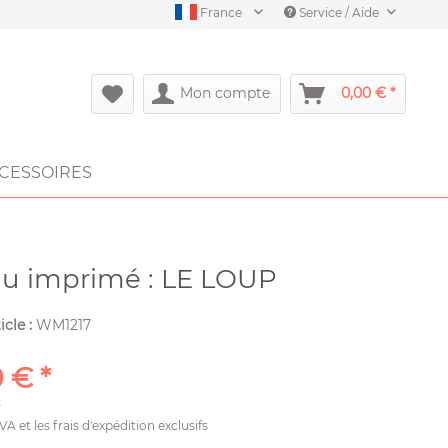
France
Service / Aide
Mon compte
0,00 € *
CESSOIRES
au imprimé : LE LOUP
icle :
WM1217
 € *
²
TVA et les
frais d'expédition
exclusifs