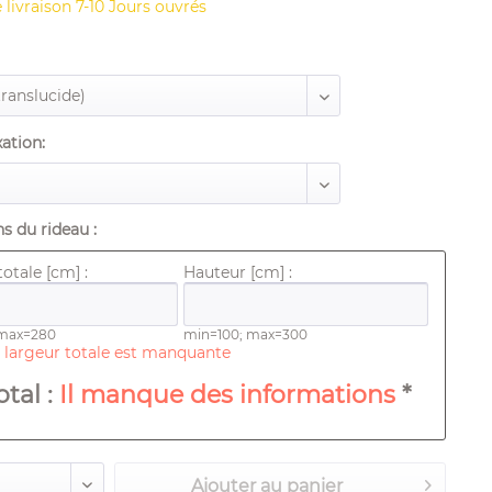
 livraison 7-10 Jours ouvrés
xation:
s du rideau :
otale [cm] :
Hauteur [cm] :
 max=280
min=100; max=300
 largeur totale est manquante
total :
Il manque des informations
*
Ajouter au
panier