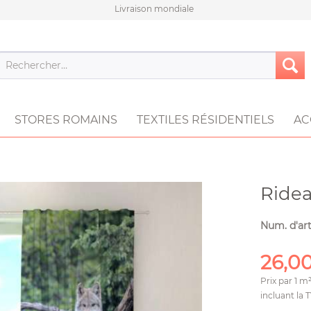
Livraison mondiale
STORES ROMAINS
TEXTILES RÉSIDENTIELS
AC
Ride
Num. d'art
26,00
Prix par
1 m
incluant la 