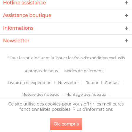
Hotline assistance
Assistance boutique
Informations
Newsletter
* Tous les prix incluant la TVA et les
frais d'expédition
exclusifs
À propos de nous
Modes de paiement
Livraison et expédition
Newsletter
Retour
Contact
Mesure des rideaux
Montage des rideaux
Ce site utilise des cookies pour vous offrir les meilleures
Termes et conditions
Droit de révocation
fonctionnalités possibles.
Plus d'informations
Protection des données
Imprimer
Plan du site
Ok, compris
Copyright © 2020 LUNAPOLIS - tous droits réservés.