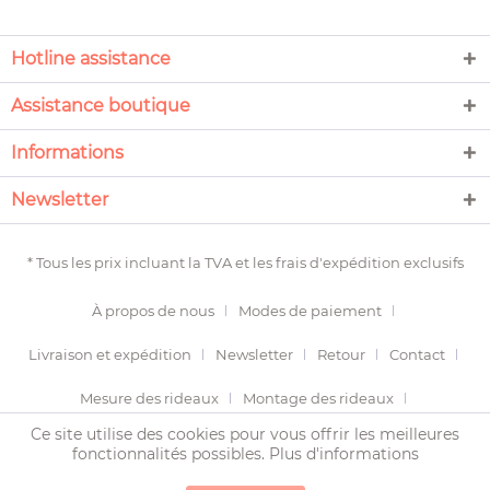
Hotline assistance
Assistance boutique
Informations
Newsletter
* Tous les prix incluant la TVA et les
frais d'expédition
exclusifs
À propos de nous
Modes de paiement
Livraison et expédition
Newsletter
Retour
Contact
Mesure des rideaux
Montage des rideaux
Ce site utilise des cookies pour vous offrir les meilleures
Termes et conditions
Droit de révocation
fonctionnalités possibles.
Plus d'informations
Protection des données
Imprimer
Plan du site